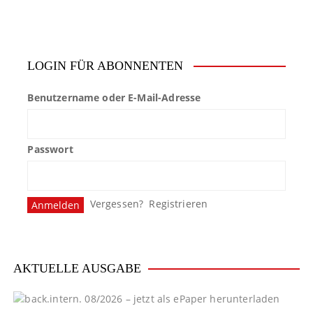
e
n
LOGIN FÜR ABONNENTEN
n
u
Benutzername oder E-Mail-Adresse
m
m
Passwort
e
r
Vergessen?
Registrieren
i
e
AKTUELLE AUSGABE
r
u