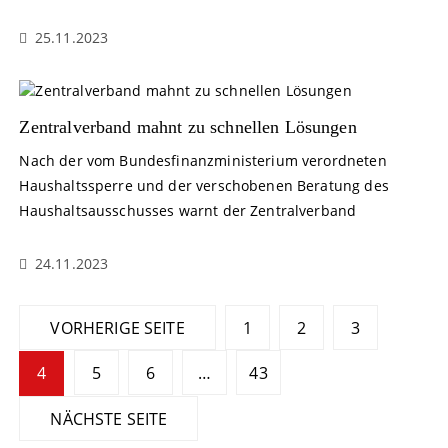
25.11.2023
Zentralverband mahnt zu schnellen Lösungen
Nach der vom Bundesfinanzministerium verordneten
Haushaltssperre und der verschobenen Beratung des
Haushaltsausschusses warnt der Zentralverband
24.11.2023
S
VORHERIGE SEITE
1
2
3
e
4
5
6
…
43
i
NÄCHSTE SEITE
t