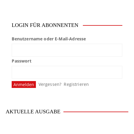
i
t
LOGIN FÜR ABONNENTEN
e
Benutzername oder E-Mail-Adresse
n
n
Passwort
u
m
Vergessen?
Registrieren
m
e
r
AKTUELLE AUSGABE
i