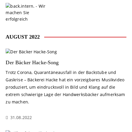
S
k
i
p
t
o
AUGUST 2022
c
o
n
t
Der Bäcker Hacke-Song
e
Trotz Corona, Quarantäneausfall in der Backstube und
n
Gaskrise – Bäckerei Hacke hat ein vorzeigbares Musikvideo
t
produziert, um eindrucksvoll in Bild und Klang auf die
extrem schwierige Lage der Handwerksbäcker aufmerksam
zu machen.
31.08.2022