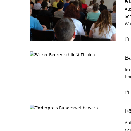
Er
Au
Sc
Wa
Bä
Im
Ha
Fö
Au
Ce