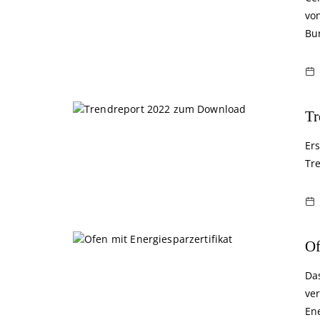
vo
Bu
Tr
Er
Tre
Of
Da
ve
En