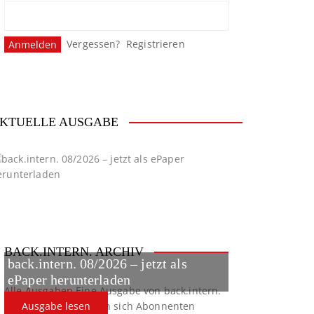
Vergessen?
Registrieren
KTUELLE AUSGABE
BACK.INTERN. ARCHIV
back.intern. 08/2026 – jetzt als
ePaper herunterladen
Alle Ausgaben
Eine Ausgabe von back.intern.
verpasst? Hier können sich Abonnenten
Ausgabe lesen