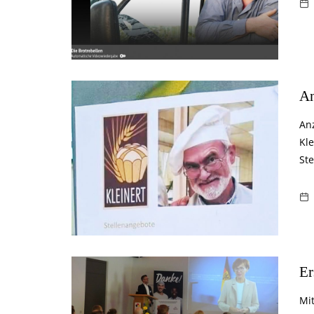
An
An
Kl
St
Er
Mi