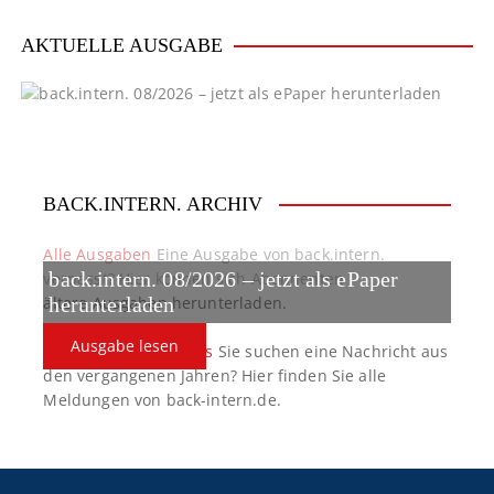
i
AKTUELLE AUSGABE
e
r
u
n
BACK.INTERN. ARCHIV
g
Alle Ausgaben
Eine Ausgabe von back.intern.
back.intern. 08/2026 – jetzt als ePaper
d
verpasst? Hier können sich Abonnenten
ältere Ausgaben herunterladen.
herunterladen
e
Ausgabe lesen
back.intern. Top-News
Sie suchen eine Nachricht aus
r
den vergangenen Jahren? Hier finden Sie alle
Meldungen von back-intern.de.
B
e