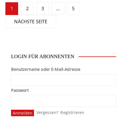
S
1
2
3
…
5
e
NÄCHSTE SEITE
i
t
e
LOGIN FÜR ABONNENTEN
n
n
Benutzername oder E-Mail-Adresse
u
Passwort
m
m
e
Vergessen?
Registrieren
r