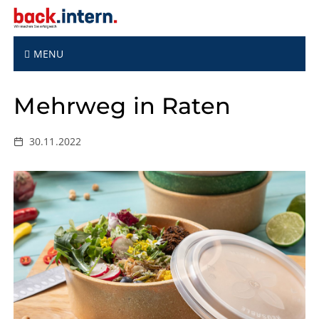
S
k
i
p
MENU
t
o
Mehrweg in Raten
c
o
n
30.11.2022
t
e
n
t