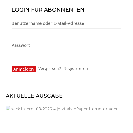
t
LOGIN FÜR ABONNENTEN
r
Benutzername oder E-Mail-Adresse
a
g
Passwort
s
n
Vergessen?
Registrieren
a
v
i
AKTUELLE AUSGABE
g
a
t