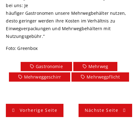
bei uns: Je
häufiger Gastronomen unsere Mehrwegbehälter nutzen,
desto geringer werden ihre Kosten im Verhältnis zu
Einwegverpackungen und Mehrwegbehältern mit
Nutzungsgebühr.“
Foto: Greenbox
Gastronomie
Mehrweg
Mehrweggeschirr
Mehrwegpflicht
B
Vorherige Seite
Nächste Seite
e
i