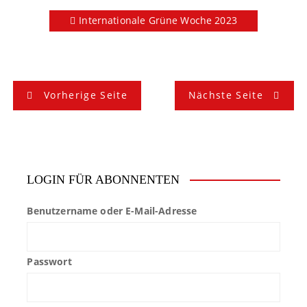
Internationale Grüne Woche 2023
B
Vorherige Seite
Nächste Seite
e
i
t
LOGIN FÜR ABONNENTEN
r
Benutzername oder E-Mail-Adresse
a
g
Passwort
s
n