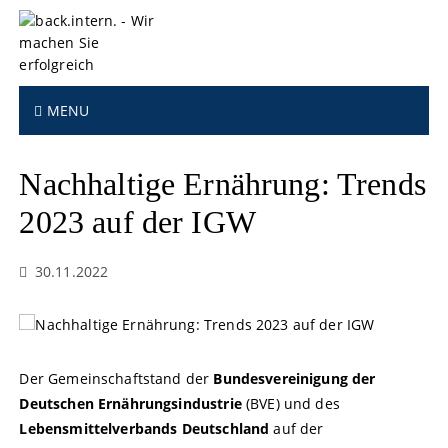
S
k
i
p
t
MENU
o
c
o
Nachhaltige Ernährung: Trends
n
t
2023 auf der IGW
e
n
30.11.2022
t
Der Gemeinschaftstand der
Bundesvereinigung der
Deutschen Ernährungsindustrie
(BVE) und des
Lebensmittelverbands Deutschland
auf der