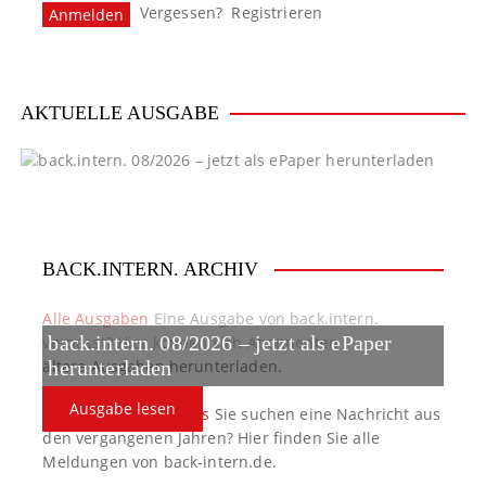
Vergessen?
Registrieren
a
v
i
AKTUELLE AUSGABE
g
a
t
BACK.INTERN. ARCHIV
i
o
Alle Ausgaben
Eine Ausgabe von back.intern.
back.intern. 08/2026 – jetzt als ePaper
verpasst? Hier können sich Abonnenten
n
ältere Ausgaben herunterladen.
herunterladen
Ausgabe lesen
back.intern. Top-News
Sie suchen eine Nachricht aus
den vergangenen Jahren? Hier finden Sie alle
Meldungen von back-intern.de.