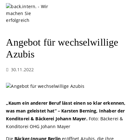
S
k
i
p
t
o
Angebot für wechselwillige
c
o
Azubis
n
t
30.11.2022
e
n
t
„Kaum ein anderer Beruf lässt einen so klar erkennen,
was man geleistet hat“ – Karsten Berning, Inhaber der
Konditorei & Bäckerei Johann Mayer.
Foto: Bäckerei &
Konditorei OHG Johann Mayer
Die
Bäcker-Innung Berlin
eröffnet Azubis, die ihre