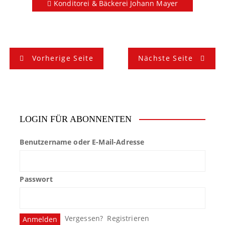
Konditorei & Bäckerei Johann Mayer
B
Vorherige Seite
Nächste Seite
e
i
t
LOGIN FÜR ABONNENTEN
r
Benutzername oder E-Mail-Adresse
a
g
Passwort
s
n
Vergessen?
Registrieren