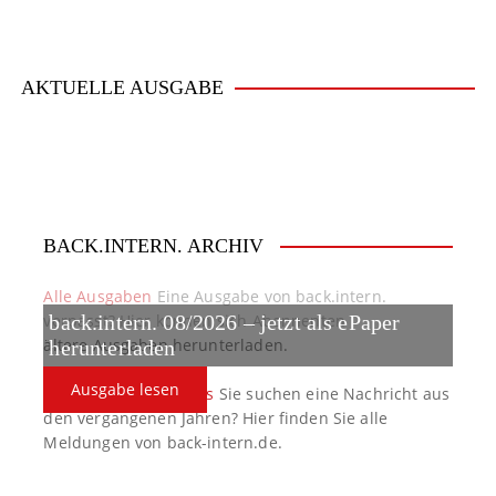
a
v
i
AKTUELLE AUSGABE
g
a
t
BACK.INTERN. ARCHIV
i
o
Alle Ausgaben
Eine Ausgabe von back.intern.
verpasst? Hier können sich Abonnenten
back.intern. 08/2026 – jetzt als ePaper
n
ältere Ausgaben herunterladen.
herunterladen
Ausgabe lesen
back.intern. Top-News
Sie suchen eine Nachricht aus
den vergangenen Jahren? Hier finden Sie alle
Meldungen von back-intern.de.