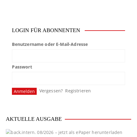
i
t
e
LOGIN FÜR ABONNENTEN
n
n
Benutzername oder E-Mail-Adresse
u
Passwort
m
m
e
Vergessen?
Registrieren
r
i
AKTUELLE AUSGABE
e