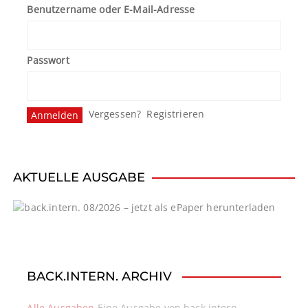
Benutzername oder E-Mail-Adresse
a
g
Passwort
s
n
Vergessen?
Registrieren
a
v
i
AKTUELLE AUSGABE
g
a
t
BACK.INTERN. ARCHIV
i
Alle Ausgaben
Eine Ausgabe von back.intern.