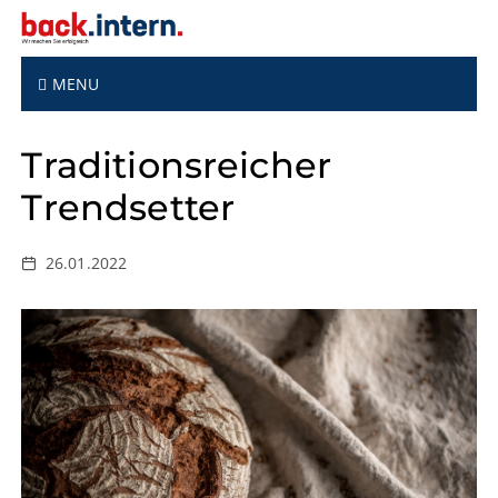
S
k
i
p
MENU
t
o
Traditionsreicher
c
o
Trendsetter
n
t
e
26.01.2022
n
t