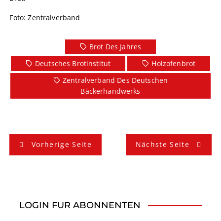
Foto: Zentralverband
Brot Des Jahres
Deutsches Brotinstitut
Holzofenbrot
Zentralverband Des Deutschen
Bäckerhandwerks
B
Vorherige Seite
Nächste Seite
e
i
t
LOGIN FÜR ABONNENTEN
r