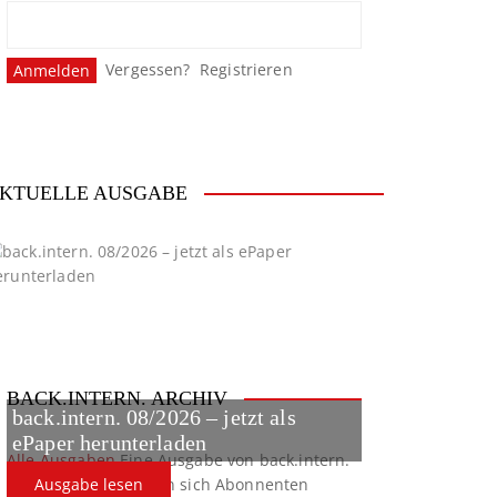
Vergessen?
Registrieren
KTUELLE AUSGABE
BACK.INTERN. ARCHIV
back.intern. 08/2026 – jetzt als
ePaper herunterladen
Alle Ausgaben
Eine Ausgabe von back.intern.
verpasst? Hier können sich Abonnenten
Ausgabe lesen