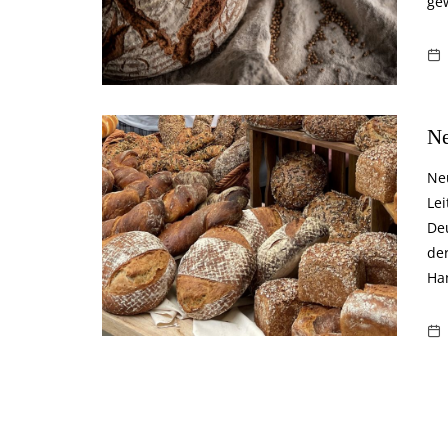
ge
Ne
Ne
Le
De
der
Han