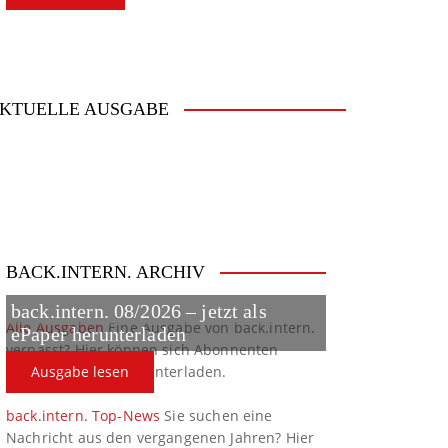
KTUELLE AUSGABE
BACK.INTERN. ARCHIV
back.intern. 08/2026 – jetzt als
Alle Ausgaben
Eine Ausgabe von back.intern.
ePaper herunterladen
verpasst? Hier können sich Abonnenten
ältere Ausgaben herunterladen.
Ausgabe lesen
back.intern. Top-News
Sie suchen eine
Nachricht aus den vergangenen Jahren? Hier