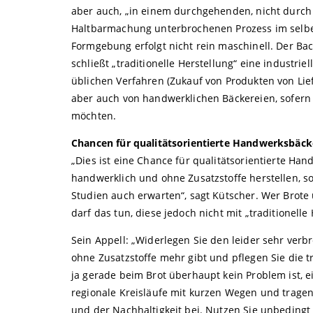
aber auch, „in einem durchgehenden, nicht durch
Haltbarmachung unterbrochenen Prozess im selbe
Formgebung erfolgt nicht rein maschinell. Der Ba
schließt „traditionelle Herstellung“ eine industri
üblichen Verfahren (Zukauf von Produkten von Lief
aber auch von handwerklichen Bäckereien, sofern S
möchten.
Chancen für qualitätsorientierte Handwerksbäck
„Dies ist eine Chance für qualitätsorientierte Han
handwerklich und ohne Zusatzstoffe herstellen, so
Studien auch erwarten“, sagt Kütscher. Wer Brote
darf das tun, diese jedoch nicht mit „traditionell
Sein Appell: „Widerlegen Sie den leider sehr verb
ohne Zusatzstoffe mehr gibt und pflegen Sie die t
ja gerade beim Brot überhaupt kein Problem ist, e
regionale Kreisläufe mit kurzen Wegen und trage
und der Nachhaltigkeit bei. Nutzen Sie unbedingt