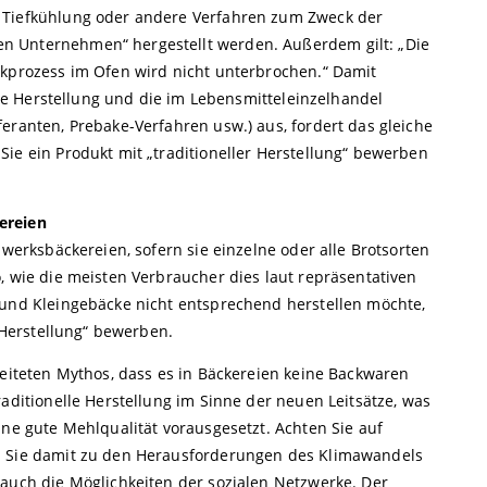
 Tiefkühlung oder andere Verfahren zum Zweck der
n Unternehmen“ hergestellt werden. Außerdem gilt: „Die
ckprozess im Ofen wird nicht unterbrochen.“ Damit
elle Herstellung und die im Lebensmitteleinzelhandel
eranten, Prebake-Verfahren usw.) aus, fordert das gleiche
ie ein Produkt mit „traditioneller Herstellung“ bewerben
ereien
dwerksbäckereien, sofern sie einzelne oder alle Brotsorten
, wie die meisten Verbraucher dies laut repräsentativen
 und Kleingebäcke nicht entsprechend herstellen möchte,
e Herstellung“ bewerben.
reiteten Mythos, dass es in Bäckereien keine Backwaren
raditionelle Herstellung im Sinne der neuen Leitsätze, was
ine gute Mehlqualität vorausgesetzt. Achten Sie auf
n Sie damit zu den Herausforderungen des Klimawandels
 auch die Möglichkeiten der sozialen Netzwerke. Der