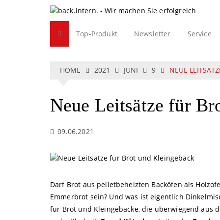
S
k
i
Top-Produkt
Newsletter
Service
p
t
o
c
HOME
2021
JUNI
9
NEUE LEITSÄT
o
n
Neue Leitsätze für Br
t
e
n
09.06.2021
t
Darf Brot aus pelletbeheizten Backöfen als Holzo
Emmerbrot sein? Und was ist eigentlich Dinkelmisc
für Brot und Kleingebäcke, die überwiegend aus de