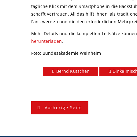
tägliche Klick mit dem Smartphone in die Backstu
schafft Vertrauen. All das hilft Ihnen, als tradi
Fans werden und die den erforderlichen Mehrprei
Mehr Details und die kompletten Leitsätze könne
herunterladen
.
Foto: Bundesakademie Weinheim
Bernd Kütscher
Dinkelmisc
B
Vorherige Seite
e
i