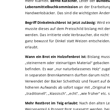
mehr Klarheit.
Bernd Kütscher,
Leiter der
Bundes
Lebensmittelbuch­kommission
an der Erarbeitung
Handwerksbäcker. Das sind die wichtigsten Ände
Begriff Dinkelmischbrot ist jetzt zulässig:
Wird ein
musste dieses auf dem Preisschild bislang mit d
werden. Das irritierte viele Verbraucher, die nich
ganz bewusst für Dinkel statt Weizen entscheiden
erlaubt.
Wann ein Brot ein Holzofenbrot ist:
Bislang muss
„steinernem oder steinartigen Material“ gebacke
befinden. Es war „nur naturbelassenes Holz“ zuge
in separaten Brennkammern durften darum nicht al
Verwendet der Bäcker Scheitholz und feuert auf d
höheren Aufwands ab sofort sogar mit „Original 
„traditionell“, „klassisch“, „echt“, „wie früher“ etc
Mehr Restbrot im Teig erlaubt:
Nach den alten Le
Weizenanteil 6 Prozent Brot zugesetzt werden, b