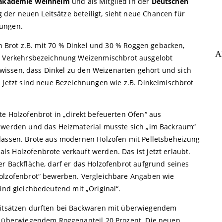
akademie Weinheim
und als Mitglied in der
Deutschen
 der neuen Leitsätze beteiligt, sieht neue Chancen für
rungen.
 Brot z.B. mit 70 % Dinkel und 30 % Roggen gebacken,
A
er Verkehrsbezeichnung Weizenmischbrot ausgelobt
t wissen, dass Dinkel zu den Weizenarten gehört und sich
. Jetzt sind neue Bezeichnungen wie z.B. Dinkelmischbrot
te Holzofenbrot in „direkt befeuerten Öfen“ aus
n werden und das Heizmaterial musste sich „im Backraum“
lassen. Brote aus modernen Holzöfen mit Pelletsbeheizung
s Holzofenbrote verkauft werden. Das ist jetzt erlaubt.
er Backfläche, darf er das Holzofenbrot aufgrund seines
Holzofenbrot“ bewerben. Vergleichbare Angaben wie
. sind gleichbedeutend mit „Original“.
itsätzen durften bei Backwaren mit überwiegendem
ei überwiegendem Roggenanteil 20 Prozent. Die neuen