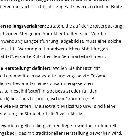
– berechnet auf Frischbrot – zugesetzt werden dürfen. Brote
erstellungsverfahren:
Zutaten, die auf der Brotverpackung
r gebender Menge im Produkt enthalten sein. Werden
 Anwendung Langzeitführung) abgebildet, muss eine solche
 Industrie Werbung mit handwerklichen Abbildungen
bildet“, erklärte Kütscher den Seminarteilnehmern.
le Herstellung“ definiert:
Wollen Sie Ihr Brot mit
ine Lebensmittelzusatzstoffe und zugesetzte Enzyme
licher Bestandteil eines zusammengesetzten
. B. Rieselhilfsstoff in Speisesalz) oder für den
bäck) oder aus technologischen Gründen (z. B.
 wie Malzmehl, Malzextrakt, Malzsirup usw. sind keine
stellung im Sinne der Leitsätze zulässig.
beworben, gelten die gleichen Regeln wie für traditionelle
gebäck, das mit traditioneller Herstellung beworben wird,