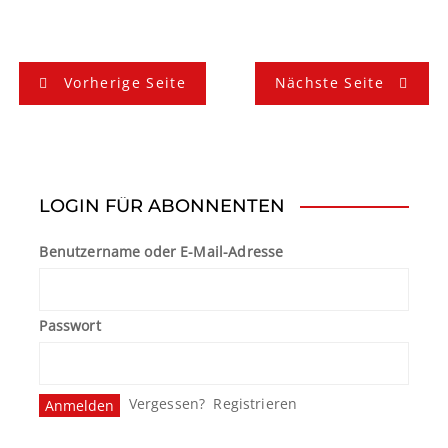
B
Vorherige Seite
Nächste Seite
e
i
t
LOGIN FÜR ABONNENTEN
r
Benutzername oder E-Mail-Adresse
a
g
Passwort
s
n
Vergessen?
Registrieren
a