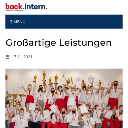
S
k
i
p
MENU
t
o
Großartige Leistungen
c
o
n
17.11.2021
t
e
n
t