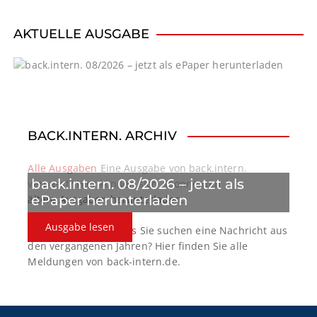
v
i
AKTUELLE AUSGABE
g
a
t
BACK.INTERN. ARCHIV
i
o
Alle Ausgaben
Eine Ausgabe von back.intern.
back.intern. 08/2026 – jetzt als
verpasst? Hier können sich Abonnenten
n
ePaper herunterladen
ältere Ausgaben herunterladen.
Ausgabe lesen
back.intern. Top-News
Sie suchen eine Nachricht aus
den vergangenen Jahren? Hier finden Sie alle
Meldungen von back-intern.de.