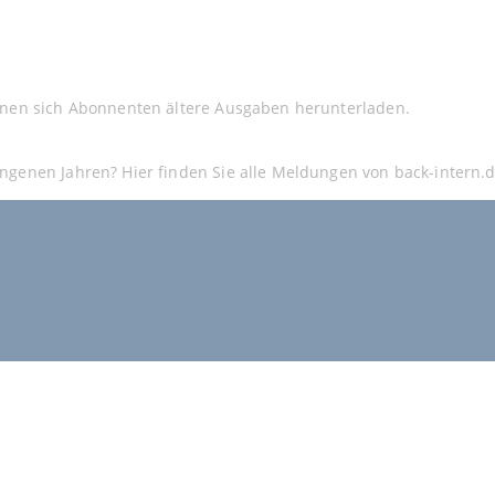
nnen sich Abonnenten ältere Ausgaben herunterladen.
ngenen Jahren? Hier finden Sie alle Meldungen von back-intern.d