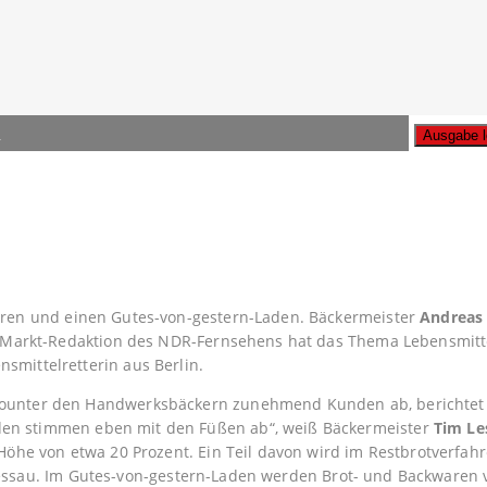
n
A
hren und einen Gutes-von-gestern-Laden. Bäckermeister
Andreas 
Die Markt-Redaktion des NDR-Fernsehens hat das Thema Lebensmi
mittelretterin aus Berlin.
scounter den Handwerksbäckern zunehmend Kunden ab, berichte
den stimmen eben mit den Füßen ab“, weiß Bäckermeister
Tim Le
 Höhe von etwa 20 Prozent. Ein Teil davon wird im Restbrotverfa
t Lessau. Im Gutes-von-gestern-Laden werden Brot- und Backwaren ve