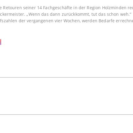
ie Retouren seiner 14 Fachgeschäfte in der Region Holzminden redu
Bäckermeister. „Wenn das dann zurückkommt, tut das schon weh.“ 
ufszahlen der vergangenen vier Wochen, werden Bedarfe errechnet
n