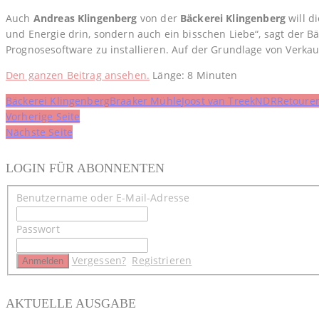
Auch
Andreas Klingenberg
von der
Bäckerei Klingenberg
will d
und Energie drin, sondern auch ein bisschen Liebe“, sagt der 
Prognosesoftware zu installieren. Auf der Grundlage von Verka
Den ganzen Beitrag ansehen.
Länge: 8 Minuten
Bäckerei Klingenberg
Braaker Mühle
Joost van Treek
NDR
Retoure
Beitragsnavigation
Vorherige Seite
Nächste Seite
LOGIN FÜR ABONNENTEN
Benutzername oder E-Mail-Adresse
Passwort
Vergessen?
Registrieren
AKTUELLE AUSGABE