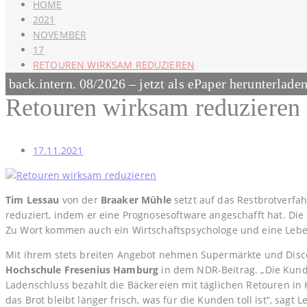
HOME
2021
NOVEMBER
17
RETOUREN WIRKSAM REDUZIEREN
back.intern. 08/2026 – jetzt als ePaper herunterlade
Retouren wirksam reduzieren
17.11.2021
Tim Lessau
von der
Braaker Mühle
setzt auf das Restbrotverfa
reduziert, indem er eine Prognosesoftware angeschafft hat. 
Zu Wort kommen auch ein Wirtschaftspsychologe und eine Lebens
Mit ihrem stets breiten Angebot nehmen Supermärkte und Di
Hochschule Fresenius Hamburg
in dem NDR-Beitrag. „Die Kun
Ladenschluss bezahlt die Bäckereien mit täglichen Retouren in
das Brot bleibt länger frisch, was für die Kunden toll ist“, sag