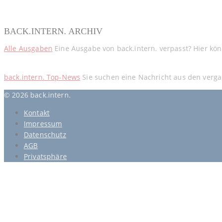
BACK.INTERN. ARCHIV
Alle Ausgaben
Eine Ausgabe von back.intern. verpasst? Hier kö
back.intern. Top-News
Sie suchen eine Nachricht aus den verga
© 2026 back.intern.
Kontakt
Impressum
Datenschutz
AGB
Privatsphäre