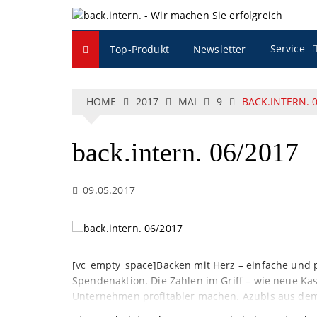
S
k
i
Service
Top-Produkt
Newsletter
p
t
o
c
HOME
2017
MAI
9
BACK.INTERN. 
o
n
back.intern. 06/2017
t
e
n
09.05.2017
t
[vc_empty_space]Backen mit Herz – einfache und 
Spendenaktion. Die Zahlen im Griff – wie neue Ka
Unternehmen profitabler machen. Azubis aus de