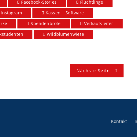
Facebook-Stories
Flüchtlinge
Instagram
Kassen + Software
ärke
Spendenbrote
Verkaufsleiter
kstudenten
Wildblumenwiese
Nächste Seite
Kontakt