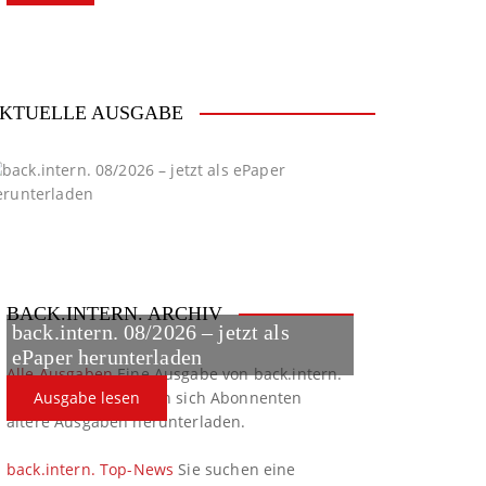
KTUELLE AUSGABE
BACK.INTERN. ARCHIV
back.intern. 08/2026 – jetzt als
ePaper herunterladen
Alle Ausgaben
Eine Ausgabe von back.intern.
verpasst? Hier können sich Abonnenten
Ausgabe lesen
ältere Ausgaben herunterladen.
back.intern. Top-News
Sie suchen eine