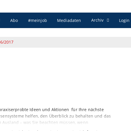
Archiv
Abo
#meinjob
Mediadaten
Login
06/2017
praxiserprobte Ideen und Aktionen für Ihre nächste
ssensysteme helfen, den Überblick zu behalten und das
m Ausland – was Sie beachten müssen, wenn