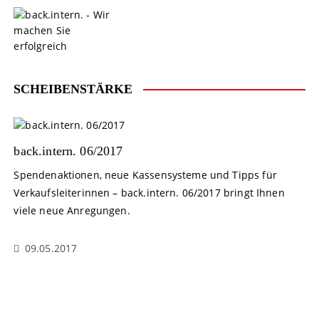
S
k
i
p
t
o
SCHEIBENSTÄRKE
c
o
n
t
back.intern. 06/2017
e
Spendenaktionen, neue Kassensysteme und Tipps für
n
Verkaufsleiterinnen – back.intern. 06/2017 bringt Ihnen
t
viele neue Anregungen.
09.05.2017