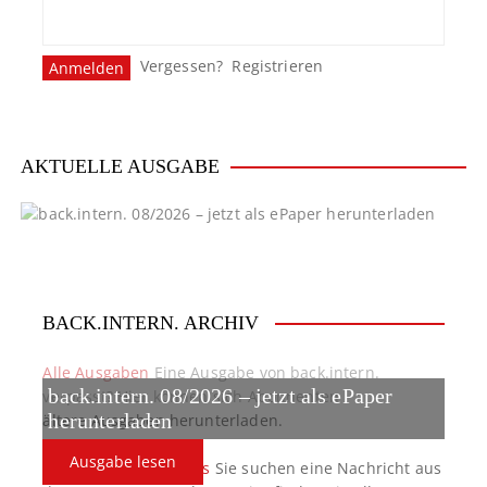
Vergessen?
Registrieren
AKTUELLE AUSGABE
BACK.INTERN. ARCHIV
Alle Ausgaben
Eine Ausgabe von back.intern.
back.intern. 08/2026 – jetzt als ePaper
verpasst? Hier können sich Abonnenten
ältere Ausgaben herunterladen.
herunterladen
Ausgabe lesen
back.intern. Top-News
Sie suchen eine Nachricht aus