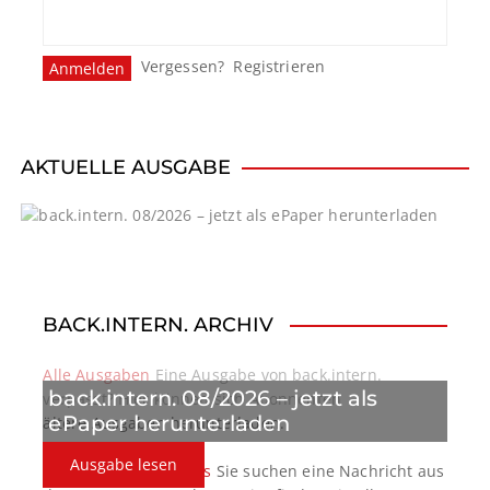
Vergessen?
Registrieren
AKTUELLE AUSGABE
BACK.INTERN. ARCHIV
Alle Ausgaben
Eine Ausgabe von back.intern.
back.intern. 08/2026 – jetzt als
verpasst? Hier können sich Abonnenten
ePaper herunterladen
ältere Ausgaben herunterladen.
Ausgabe lesen
back.intern. Top-News
Sie suchen eine Nachricht aus