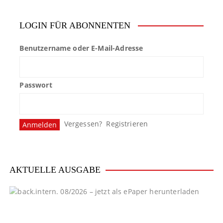
n
LOGIN FÜR ABONNENTEN
n
u
Benutzername oder E-Mail-Adresse
m
m
Passwort
e
r
Vergessen?
Registrieren
i
e
AKTUELLE AUSGABE
r
u
n