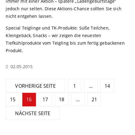
immer mit einer Aktion – spätere „Ladengeburtstage“
jedoch nur selten. Diese Aktions-Chance sollten Sie sich
nicht entgehen lassen.
Special Teiglinge und TK-Produkte: Süße Teilchen,
Kleingebäck, Snacks – wir zeigen die neuesten
Tiefkühlprodukte vom Teigling bis zum fertig gebackenen
Produkt.
02.05.2015
S
VORHERIGE SEITE
1
…
14
e
15
16
17
18
…
21
i
NÄCHSTE SEITE
t
e