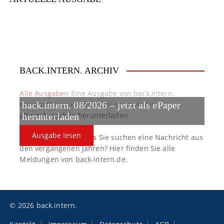
i
e
r
BACK.INTERN. ARCHIV
u
n
Alle Ausgaben
Eine Ausgabe von back.intern.
verpasst? Hier können sich Abonnenten
back.intern. 08/2026 – jetzt als ePaper
g
ältere Ausgaben herunterladen.
herunterladen
d
Ausgabe lesen
back.intern. Top-News
Sie suchen eine Nachricht aus
e
den vergangenen Jahren? Hier finden Sie alle
Meldungen von back-intern.de.
r
B
e
© 2026 back.intern.