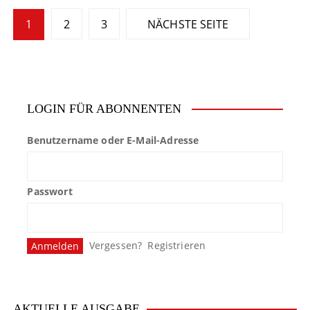
S
1
2
3
NÄCHSTE SEITE
e
i
t
LOGIN FÜR ABONNENTEN
e
Benutzername oder E-Mail-Adresse
n
n
Passwort
u
m
Vergessen?
Registrieren
m
e
r
AKTUELLE AUSGABE