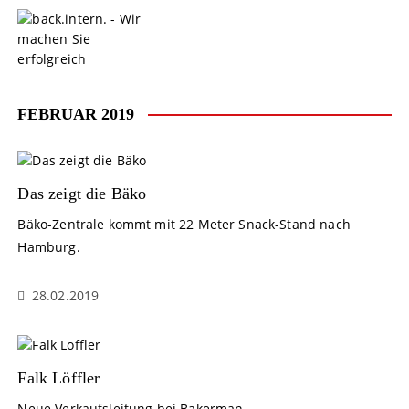
S
k
i
p
t
o
FEBRUAR 2019
c
o
n
t
Das zeigt die Bäko
e
Bäko-Zentrale kommt mit 22 Meter Snack-Stand nach
n
Hamburg.
t
28.02.2019
Falk Löffler
Neue Verkaufsleitung bei Bakerman.