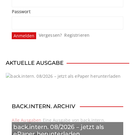
n
Passwort
u
m
Vergessen?
Registrieren
m
e
r
AKTUELLE AUSGABE
i
e
r
u
BACK.INTERN. ARCHIV
n
Alle Ausgaben
Eine Ausgabe von back.intern.
back.intern. 08/2026 – jetzt als
verpasst? Hier können sich Abonnenten
g
ePaper herunterladen
ältere Ausgaben herunterladen.