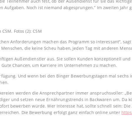
e Teilnehmer auch fest, ob der Außendienst für sie das Richtige 
euen Aufgaben. Noch ist niemand abgesprungen.“ Im zweiten Jahr g
n CSM. Fotos (2): CSM
ichen Anforderungen machen das Programm so interessant“, sagt 
e Menschen, die keine Scheu haben, jeden Tag mit anderen Men
ftigen Außendienstler aus. Sie sollen Kunden konzeptionell und 
n. Gute Chancen, um Karriere im Unternehmen zu machen.
 Verfügung. Und wenn bei den Binger Bewerbungstagen mal sechs 
ehen.
äckereien werden die Ansprechpartner immer anspruchsvoller: „Be
diger und setzen neue Ernährungstrends in Backwaren um. Da kön
fort bewerben würde. Wer Interesse hat, sollte schnell sein: Die 
erreichen. Die Bewerbung erfolgt ganz einfach online unter
http