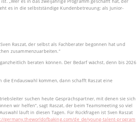
ist. „Wer es in das zweijährige Programm geschafft hat, der
eht es in die selbstständige Kundenbetreuung: als Junior-
Sven Raszat, der selbst als Fachberater begonnen hat und
schen zusammenzuarbeiten.“
ganzheitlich beraten können. Der Bedarf wächst, denn bis 2026
in die Endauswahl kommen, dann schafft Raszat eine
triebsleiter suchen heute Gesprächspartner, mit denen sie sich
nen wir helfen“, sagt Raszat, der beim Teamsmeeting so viel
Auswahl läuft in diesen Tagen. Für Rückfragen ist Sven Raszat
s://germany.theworldofbaking.com/de_de/young-talent-program