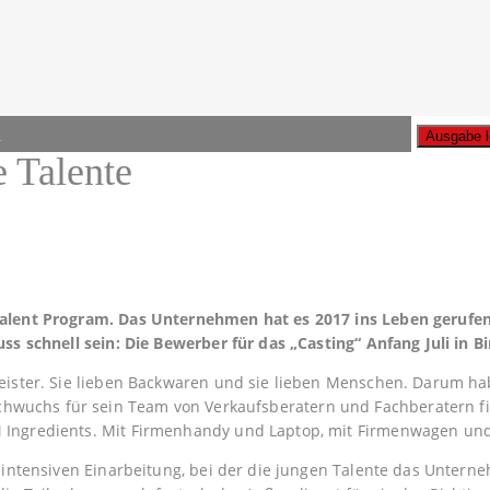
n
A
e Talente
Talent Program. Das Unternehmen hat es 2017 ins Leben gerufen.
uss schnell sein: Die Bewerber für das „Casting“ Anfang Juli in
eister. Sie lieben Backwaren und sie lieben Menschen. Darum hab
chs für sein Team von Verkaufsberatern und Fachberatern fit m
 Ingredients. Mit Firmenhandy und Laptop, mit Firmenwagen un
, intensiven Einarbeitung, bei der die jungen Talente das Unte