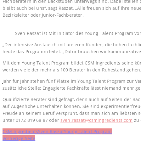
Fachberatern in den Backstuben unterwegs sind. Dabei stellen di
bleibt auch bei uns“, sagt Raszat. „Alle freuen sich auf ihre n
Bezirksleiter oder Junior-Fachberater.
Sven Raszat ist Mit-Initiator des Young-Talent-Program vo
„Der intensive Austausch mit unseren Kunden, die hohen fachl
heute das Programm leitet. „Dafür brauchen wir kommunikativ
Mit dem Young Talent Program bildet CSM Ingredients seine kün
werden viele der mehr als 100 Berater in den Ruhestand gehe
Jahr für Jahr stehen fünf Plätze im Young Talent Program zur
zusätzliche Stelle: Engagierte Fachkräfte lässt niemand mehr g
Qualifizierte Berater sind gefragt, denn auch auf Seiten der B
auf Augenhöhe unterhalten können. Sie sind experimentierfreu
Freude an seinem Beruf versprüht, dass man sich am liebsten so
unter 0172 819 68 87 oder
sven.raszat@csmingredients.com
zu 
CSM Ingredients
Sven Raszat
Young Talent Program
Beitragsnavigation
Vorherige Seite