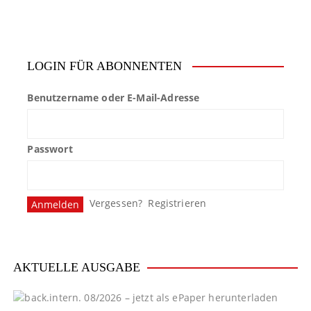
e
i
t
LOGIN FÜR ABONNENTEN
r
Benutzername oder E-Mail-Adresse
a
g
Passwort
s
n
Vergessen?
Registrieren
a
v
i
AKTUELLE AUSGABE
g