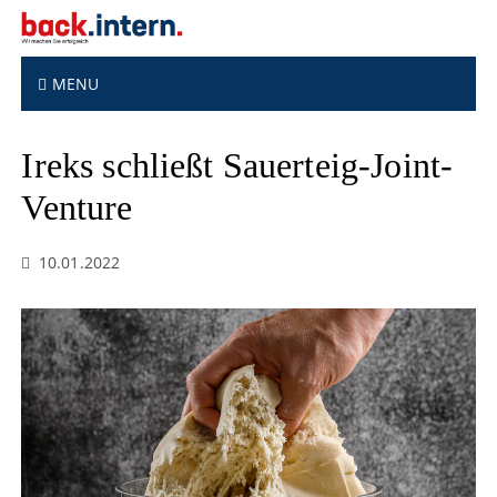
S
k
i
p
MENU
t
o
Ireks schließt Sauerteig-Joint-
c
o
Venture
n
t
e
10.01.2022
n
t