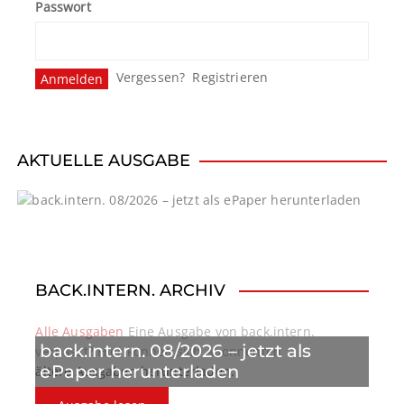
Passwort
Vergessen?
Registrieren
AKTUELLE AUSGABE
BACK.INTERN. ARCHIV
Alle Ausgaben
Eine Ausgabe von back.intern.
back.intern. 08/2026 – jetzt als
verpasst? Hier können sich Abonnenten
ePaper herunterladen
ältere Ausgaben herunterladen.