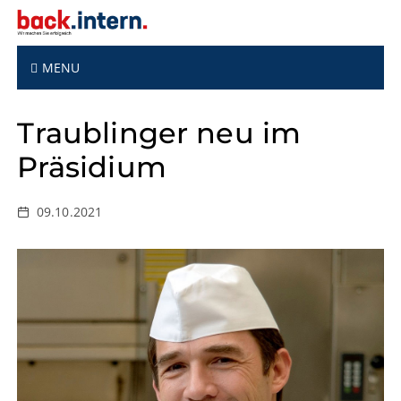
S
k
i
p
MENU
t
o
Traublinger neu im
c
o
Präsidium
n
t
e
09.10.2021
n
t