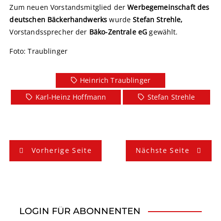
Zum neuen Vorstandsmitglied der
Werbegemeinschaft des
deutschen Bäckerhandwerks
wurde
Stefan Strehle,
Vorstandssprecher der
Bäko-Zentrale eG
gewählt.
Foto: Traublinger
Heinrich Traublinger
Karl-Heinz Hoffmann
Stefan Strehle
B
Vorherige Seite
Nächste Seite
e
i
t
LOGIN FÜR ABONNENTEN