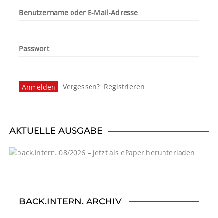
r
Benutzername oder E-Mail-Adresse
a
g
Passwort
s
n
Vergessen?
Registrieren
a
v
i
AKTUELLE AUSGABE
g
a
t
BACK.INTERN. ARCHIV
i