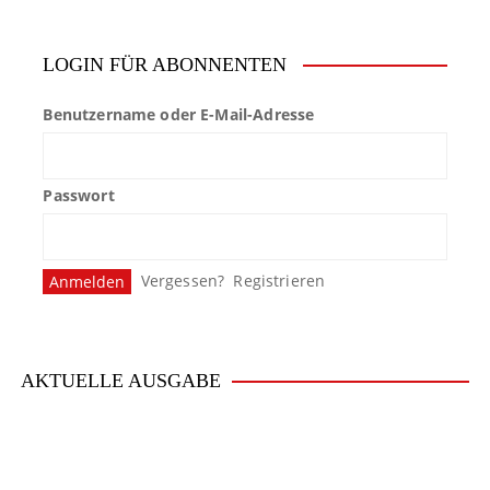
i
t
LOGIN FÜR ABONNENTEN
e
Benutzername oder E-Mail-Adresse
n
n
Passwort
u
m
Vergessen?
Registrieren
m
e
r
AKTUELLE AUSGABE
i
e