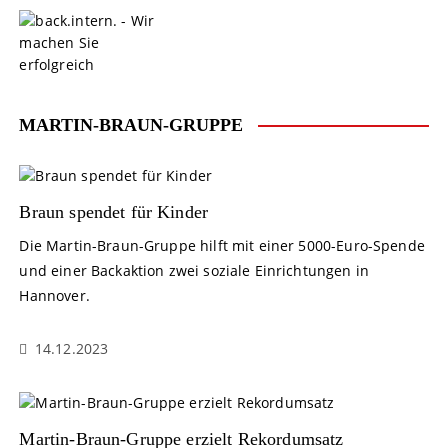
S
k
i
p
t
o
MARTIN-BRAUN-GRUPPE
c
o
n
t
Braun spendet für Kinder
e
Die Martin-Braun-Gruppe hilft mit einer 5000-Euro-Spende
n
und einer Backaktion zwei soziale Einrichtungen in
t
Hannover.
14.12.2023
Martin-Braun-Gruppe erzielt Rekordumsatz