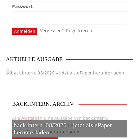
g
Passwort
s
n
Vergessen?
Registrieren
a
v
i
AKTUELLE AUSGABE
g
a
t
BACK.INTERN. ARCHIV
i
o
Alle Ausgaben
Eine Ausgabe von back.intern.
back.intern. 08/2026 – jetzt als ePaper
verpasst? Hier können sich Abonnenten
n
ältere Ausgaben herunterladen.
herunterladen