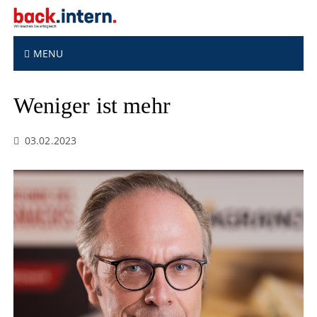
S
k
i
p
MENU
t
o
Weniger ist mehr
c
o
n
03.02.2023
t
e
n
t