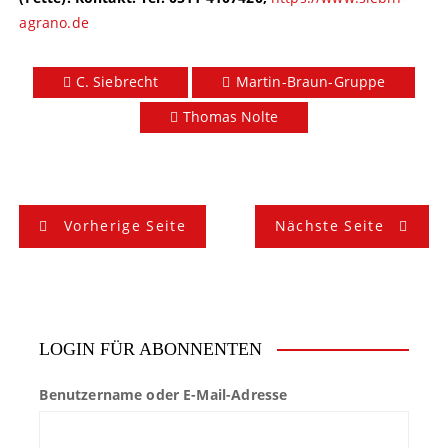
agrano.de
C. Siebrecht
Martin-Braun-Gruppe
Thomas Nolte
B
Vorherige Seite
Nächste Seite
e
i
t
LOGIN FÜR ABONNENTEN
r
Benutzername oder E-Mail-Adresse
a