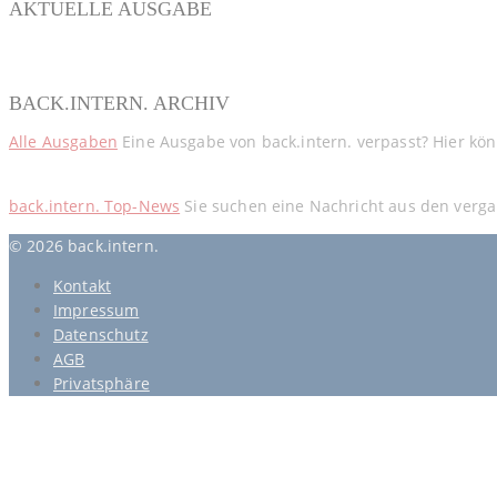
AKTUELLE AUSGABE
BACK.INTERN. ARCHIV
Alle Ausgaben
Eine Ausgabe von back.intern. verpasst? Hier kö
back.intern. Top-News
Sie suchen eine Nachricht aus den verga
© 2026 back.intern.
Kontakt
Impressum
Datenschutz
AGB
Privatsphäre