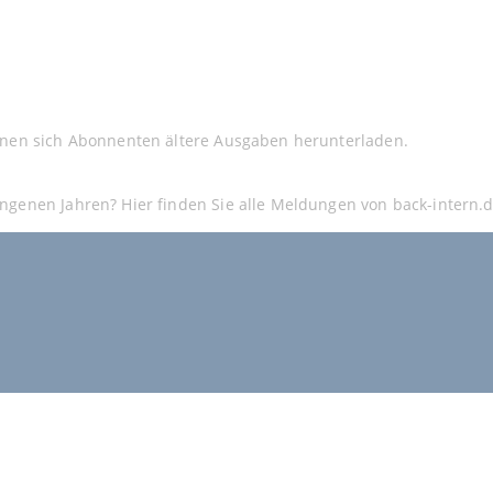
nnen sich Abonnenten ältere Ausgaben herunterladen.
ngenen Jahren? Hier finden Sie alle Meldungen von back-intern.d