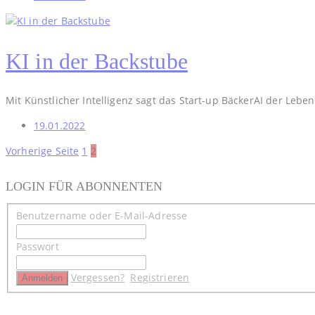
KI in der Backstube
Mit Künstlicher Intelligenz sagt das Start-up BäckerAI der Le
19.01.2022
Seitennummerierung
Vorherige Seite
1
2
der
LOGIN FÜR ABONNENTEN
Beiträge
Benutzername oder E-Mail-Adresse
Passwort
Vergessen?
Registrieren