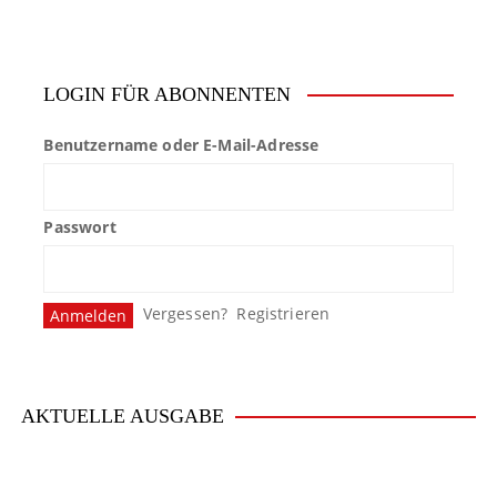
i
t
LOGIN FÜR ABONNENTEN
r
Benutzername oder E-Mail-Adresse
a
g
Passwort
s
n
Vergessen?
Registrieren
a
v
i
AKTUELLE AUSGABE
g