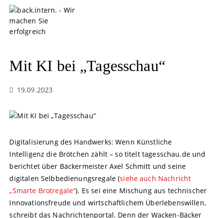
S
k
i
p
t
o
Mit KI bei „Tagesschau“
c
o
19.09.2023
n
t
e
n
t
Digitalisierung des Handwerks: Wenn Künstliche
Intelligenz die Brötchen zählt – so titelt tagesschau.de und
berichtet über Bäckermeister Axel Schmitt und seine
digitalen Selbbedienungsregale (
siehe auch Nachricht
„Smarte Brotregale“
). Es sei eine Mischung aus technischer
Innovationsfreude und wirtschaftlichem Überlebenswillen,
schreibt das Nachrichtenportal. Denn der Wacken-Bäcker