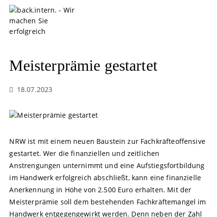
S
k
i
p
t
o
Meisterprämie gestartet
c
o
18.07.2023
n
t
e
n
t
NRW ist mit einem neuen Baustein zur Fachkräfteoffensive
gestartet. Wer die finanziellen und zeitlichen
Anstrengungen unternimmt und eine Aufstiegsfortbildung
im Handwerk erfolgreich abschließt, kann eine finanzielle
Anerkennung in Höhe von 2.500 Euro erhalten. Mit der
Meisterprämie soll dem bestehenden Fachkräftemangel im
Handwerk entgegengewirkt werden. Denn neben der Zahl