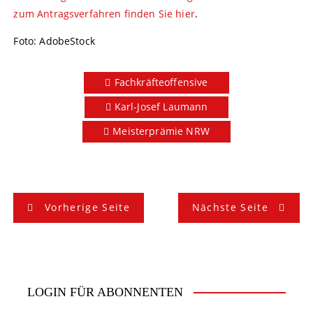
zum Antragsverfahren finden Sie hier
.
Foto: AdobeStock
Fachkräfteoffensive
Karl-Josef Laumann
Meisterprämie NRW
B
Vorherige Seite
Nächste Seite
e
i
t
LOGIN FÜR ABONNENTEN
r