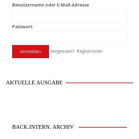
Benutzername oder E-Mail-Adresse
a
g
Passwort
s
n
Vergessen?
Registrieren
a
v
i
AKTUELLE AUSGABE
g
a
t
i
BACK.INTERN. ARCHIV