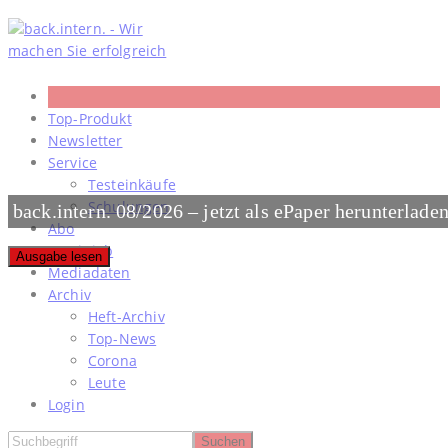
Skip
to
content
Top-Produkt
Newsletter
Service
Testeinkäufe
Schulungen
back.intern. 08/2026 – jetzt als ePaper herunterlade
Abo
#meinjob
Ausgabe lesen
Mediadaten
Archiv
Heft-Archiv
Top-News
Corona
Leute
Login