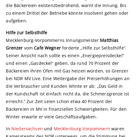
die Bäckereien existenzbedrohend, warnt die Innung. Bis
zu einem Drittel der Betriebe könnte insolvent gehen oder
aufgeben.
Hilfe zur Selbsthilfe
Mecklenburg-Vorpommerns Innungsmeister
Matthias
Grenzer
vom
Cafe Wegner
forderte „Hilfe zur Selbsthilfe“.
Seiner Ansicht nach sollte es einen „Energiepreisdeckel“
und einen „Gasdeckel“ geben, da rund 70 Prozent der
Bäckereien ihren Ofen mit Gas heizen würden, so Grenzer
bei NDR MV Live. Eine Weitergabe der Preiserhöhungen an
die Verbraucher und Kunden lehnte er ab: „Das Geld in
der Kundschaft ist einfach nicht da, die Schmerzgrenze ist
erreicht.“ Zur Zeit seien schon etwa 40 Prozent der
Bäckereien in MV in finanziellen Schwierigkeiten. Für den
Winter erwarte er viele Geschäftsaufgaben.
In
Niedersachsen
und
Mecklenburg-Vorpommern
waren
Kamerateams des NDR unterwegs, um die Stimmung bei