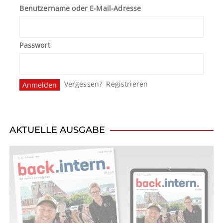
Benutzername oder E-Mail-Adresse
a
g
Passwort
s
n
Vergessen?
Registrieren
a
v
i
AKTUELLE AUSGABE
g
a
t
i