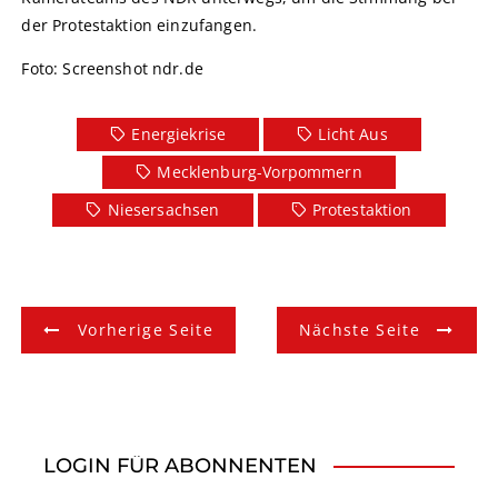
der Protestaktion einzufangen.
Foto: Screenshot ndr.de
Energiekrise
Licht Aus
Mecklenburg-Vorpommern
Niesersachsen
Protestaktion
B
Vorherige Seite
Nächste Seite
e
i
t
LOGIN FÜR ABONNENTEN
r