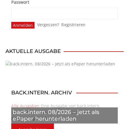
Passwort
Vergessen?
Registrieren
AKTUELLE AUSGABE
BACK.INTERN. ARCHIV
Alle Ausgaben
Eine Ausgabe von back.intern.
back.intern. 08/2026 – jetzt als
verpasst? Hier können sich Abonnenten
ePaper herunterladen
ältere Ausgaben herunterladen.