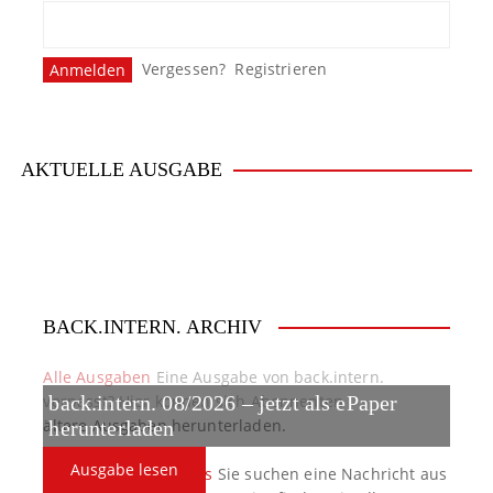
Vergessen?
Registrieren
AKTUELLE AUSGABE
BACK.INTERN. ARCHIV
Alle Ausgaben
Eine Ausgabe von back.intern.
verpasst? Hier können sich Abonnenten
back.intern. 08/2026 – jetzt als ePaper
ältere Ausgaben herunterladen.
herunterladen
Ausgabe lesen
back.intern. Top-News
Sie suchen eine Nachricht aus