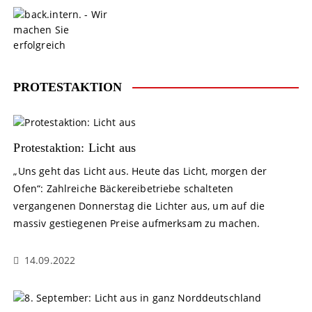
S
k
i
p
t
o
PROTESTAKTION
c
o
n
t
Protestaktion: Licht aus
e
„Uns geht das Licht aus. Heute das Licht, morgen der
n
Ofen“: Zahlreiche Bäckereibetriebe schalteten
t
vergangenen Donnerstag die Lichter aus, um auf die
massiv gestiegenen Preise aufmerksam zu machen.
14.09.2022