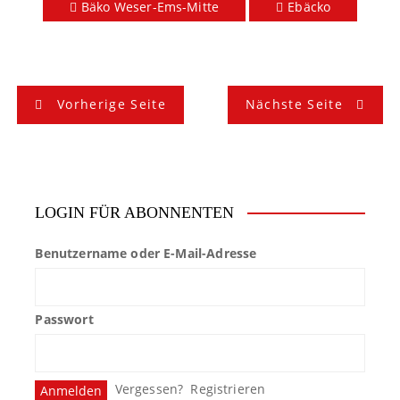
Bäko Weser-Ems-Mitte
Ebäcko
B
Vorherige Seite
Nächste Seite
e
i
t
LOGIN FÜR ABONNENTEN
r
Benutzername oder E-Mail-Adresse
a
g
Passwort
s
n
Vergessen?
Registrieren