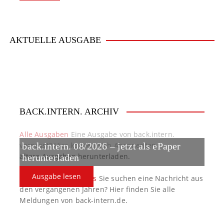
a
v
i
AKTUELLE AUSGABE
g
a
t
BACK.INTERN. ARCHIV
i
o
Alle Ausgaben
Eine Ausgabe von back.intern.
verpasst? Hier können sich Abonnenten
back.intern. 08/2026 – jetzt als ePaper
n
ältere Ausgaben herunterladen.
herunterladen
Ausgabe lesen
back.intern. Top-News
Sie suchen eine Nachricht aus
den vergangenen Jahren? Hier finden Sie alle
Meldungen von back-intern.de.