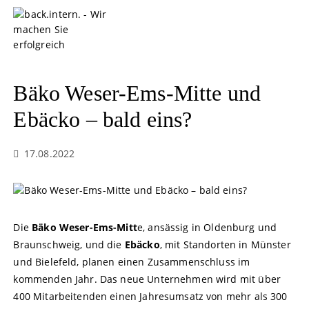
S
k
i
p
t
o
Bäko Weser-Ems-Mitte und
c
o
Ebäcko – bald eins?
n
t
17.08.2022
e
n
t
Die
Bäko Weser-Ems-Mitt
e, ansässig in Oldenburg und
Braunschweig, und die
Ebäcko
, mit Standorten in Münster
und Bielefeld, planen einen Zusammenschluss im
kommenden Jahr. Das neue Unternehmen wird mit über
400 Mitarbeitenden einen Jahresumsatz von mehr als 300