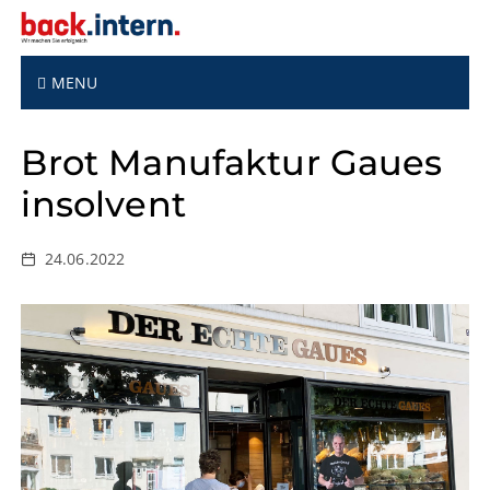
S
k
i
p
MENU
t
o
Brot Manufaktur Gaues
c
o
insolvent
n
t
e
24.06.2022
n
t