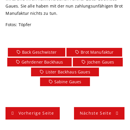
Gaues. Sie alle haben mit der nun zahlungsunfähigen Brot
Manufaktur nichts zu tun.
Fotos: Töpfer
Back Geschwister
Brot Manufaktur
Gehrdener Backhaus
Jochen Gaues
Lister Backhaus Gaues
Sabine Gaues
B
Vorherige Seite
Nächste Seite
e