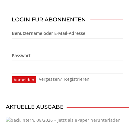
i
t
LOGIN FÜR ABONNENTEN
r
Benutzername oder E-Mail-Adresse
a
g
Passwort
s
n
Vergessen?
Registrieren
a
v
i
AKTUELLE AUSGABE
g
a