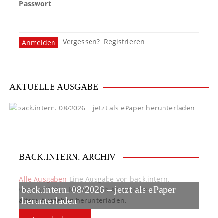
Passwort
Vergessen?
Registrieren
AKTUELLE AUSGABE
BACK.INTERN. ARCHIV
Alle Ausgaben
Eine Ausgabe von back.intern.
back.intern. 08/2026 – jetzt als ePaper
verpasst? Hier können sich Abonnenten
ältere Ausgaben herunterladen.
herunterladen