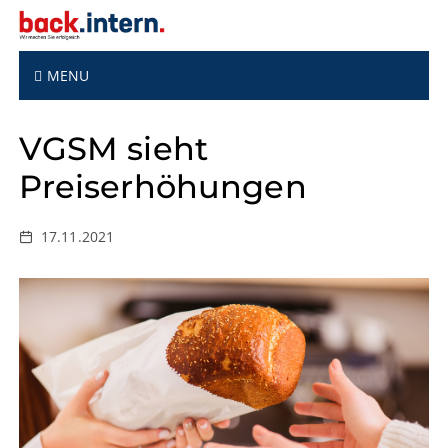
S
k
i
p
MENU
t
o
VGSM sieht
c
o
Preiserhöhungen
n
t
e
17.11.2021
n
t