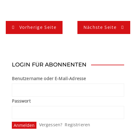
B
Vorherige Seite
Nächste Seite
e
i
t
LOGIN FÜR ABONNENTEN
r
Benutzername oder E-Mail-Adresse
a
g
Passwort
s
n
Vergessen?
Registrieren
a