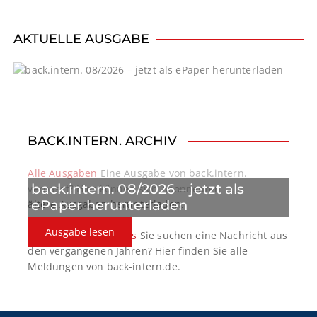
v
i
AKTUELLE AUSGABE
g
a
t
BACK.INTERN. ARCHIV
i
o
Alle Ausgaben
Eine Ausgabe von back.intern.
back.intern. 08/2026 – jetzt als
verpasst? Hier können sich Abonnenten
n
ePaper herunterladen
ältere Ausgaben herunterladen.
Ausgabe lesen
back.intern. Top-News
Sie suchen eine Nachricht aus
den vergangenen Jahren? Hier finden Sie alle
Meldungen von back-intern.de.