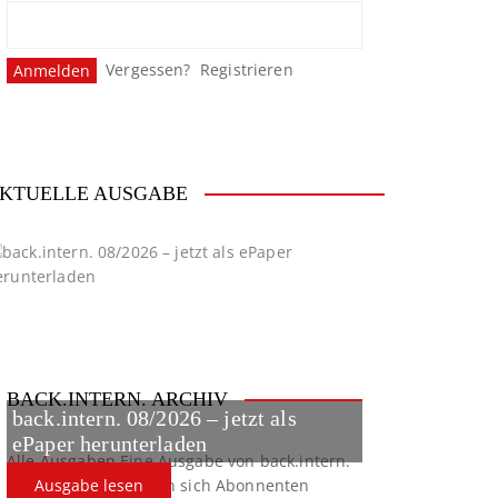
Vergessen?
Registrieren
KTUELLE AUSGABE
BACK.INTERN. ARCHIV
back.intern. 08/2026 – jetzt als
ePaper herunterladen
Alle Ausgaben
Eine Ausgabe von back.intern.
verpasst? Hier können sich Abonnenten
Ausgabe lesen