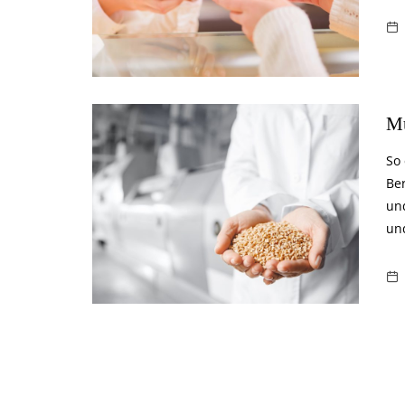
Mu
So
Ber
un
un