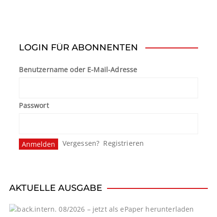
e
i
t
LOGIN FÜR ABONNENTEN
e
Benutzername oder E-Mail-Adresse
n
n
Passwort
u
m
Vergessen?
Registrieren
m
e
r
AKTUELLE AUSGABE
i