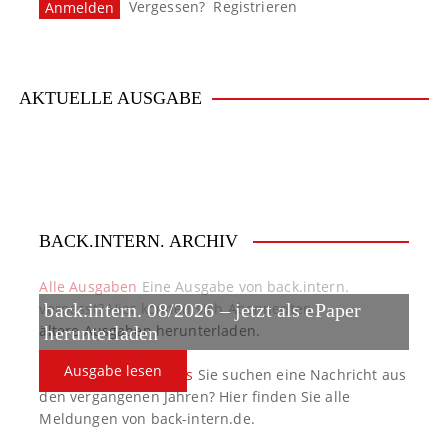
Vergessen?
Registrieren
m
e
r
AKTUELLE AUSGABE
i
e
r
BACK.INTERN. ARCHIV
u
n
Alle Ausgaben
Eine Ausgabe von back.intern.
verpasst? Hier können sich Abonnenten
back.intern. 08/2026 – jetzt als ePaper
g
ältere Ausgaben herunterladen.
herunterladen
d
Ausgabe lesen
back.intern. Top-News
Sie suchen eine Nachricht aus
e
den vergangenen Jahren? Hier finden Sie alle
Meldungen von back-intern.de.
r