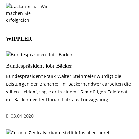
S
k
i
p
t
o
WIPPLER
c
o
n
t
Bundespräsident lobt Bäcker
e
Bundespräsident Frank-Walter Steinmeier würdigt die
n
Leistungen der Branche: „Im Bäckerhandwerk arbeiten die
t
stillen Helden“, sagte er in einem 15-minütigen Telefonat
mit Bäckermeister Florian Lutz aus Ludwigsburg.
03.04.2020