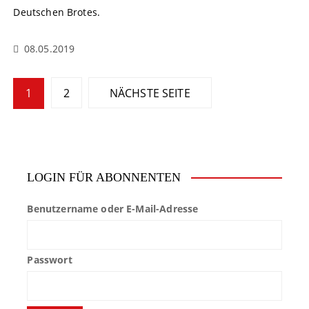
Deutschen Brotes.
08.05.2019
S
1
2
NÄCHSTE SEITE
e
i
t
LOGIN FÜR ABONNENTEN
e
Benutzername oder E-Mail-Adresse
n
n
Passwort
u
m