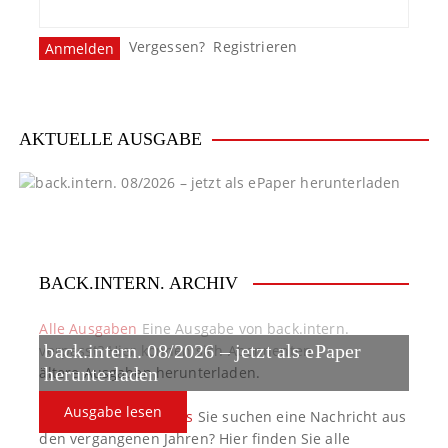
n
Vergessen?
Registrieren
a
v
i
AKTUELLE AUSGABE
g
a
t
BACK.INTERN. ARCHIV
i
o
Alle Ausgaben
Eine Ausgabe von back.intern.
back.intern. 08/2026 – jetzt als ePaper
verpasst? Hier können sich Abonnenten
n
ältere Ausgaben herunterladen.
herunterladen
Ausgabe lesen
back.intern. Top-News
Sie suchen eine Nachricht aus
den vergangenen Jahren? Hier finden Sie alle