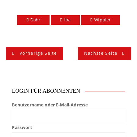
Dohr
Iba
Wippler
B
Vorherige Seite
Nächste Seite
e
i
t
LOGIN FÜR ABONNENTEN
r
Benutzername oder E-Mail-Adresse
a
g
Passwort
s