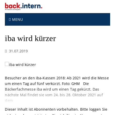
S
k
i
p
MENU
t
o
iba wird kürzer
c
o
n
31.07.2019
t
e
n
t
Besucher an den iba-Kassen 2018: Ab 2021 wird die Messe
um einen Tag auf fünf verkürzt. Foto: GHM Die
Bäckerfachmesse iba wird um einen Tag gekürzt. Das
nächste Mal findet sie vom 24. bis 28. Oktober 2021 auf
dem
Dieser Inhalt ist Abonnenten vorbehalten. Bitte loggen Sie