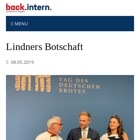
S
k
i
p
MENU
t
o
Lindners Botschaft
c
o
n
08.05.2019
t
e
n
t