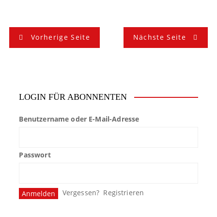
B
Vorherige Seite
Nächste Seite
e
i
t
LOGIN FÜR ABONNENTEN
r
Benutzername oder E-Mail-Adresse
a
g
Passwort
s
n
Vergessen?
Registrieren
a