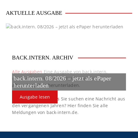
v
i
AKTUELLE AUSGABE
g
a
t
BACK.INTERN. ARCHIV
i
o
Alle Ausgaben
Eine Ausgabe von back.intern.
back.intern. 08/2026 – jetzt als ePaper
verpasst? Hier können sich Abonnenten
n
ältere Ausgaben herunterladen.
herunterladen
Ausgabe lesen
back.intern. Top-News
Sie suchen eine Nachricht aus
den vergangenen Jahren? Hier finden Sie alle
Meldungen von back-intern.de.