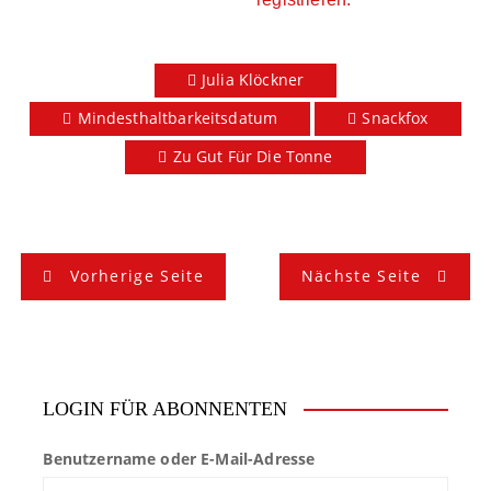
Julia Klöckner
Mindesthaltbarkeitsdatum
Snackfox
Zu Gut Für Die Tonne
B
Vorherige Seite
Nächste Seite
e
i
t
LOGIN FÜR ABONNENTEN
r
Benutzername oder E-Mail-Adresse
a