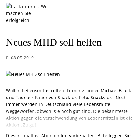
S
k
i
p
t
o
Neues MHD soll helfen
c
o
08.05.2019
n
t
e
n
t
Wollen Lebensmittel retten: Firmengründer Michael Bruck
und Tadeusz Pauer von Snackfox. Foto: Snacksfox Noch
immer werden in Deutschland viele Lebensmittel
weggeworfen, obwohl sie noch gut sind. Die bekannteste
Aktion gegen die Verschwendung von Lebensmitteln ist die
Aktion „Zu gut
Dieser Inhalt ist Abonnenten vorbehalten. Bitte loggen Sie