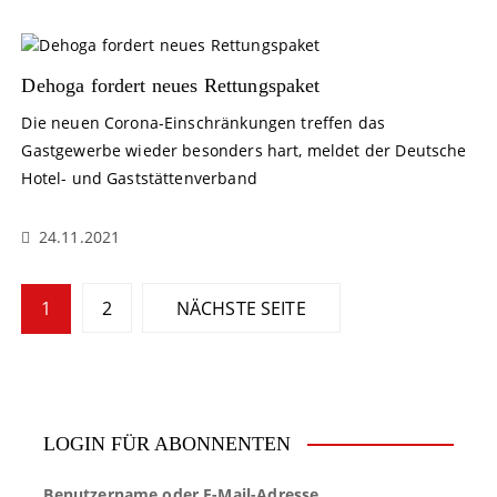
Dehoga fordert neues Rettungspaket
Die neuen Corona-Einschränkungen treffen das
Gastgewerbe wieder besonders hart, meldet der Deutsche
Hotel- und Gaststättenverband
24.11.2021
S
1
2
NÄCHSTE SEITE
e
i
t
LOGIN FÜR ABONNENTEN
e
Benutzername oder E-Mail-Adresse