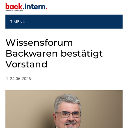
S
k
i
p
MENU
t
o
Wissensforum
c
o
Backwaren bestätigt
n
t
Vorstand
e
n
t
24.06.2026