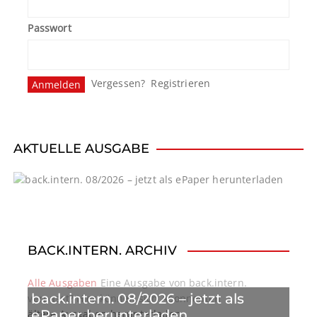
g
Passwort
s
n
Vergessen?
Registrieren
a
v
i
AKTUELLE AUSGABE
g
a
t
BACK.INTERN. ARCHIV
i
o
Alle Ausgaben
Eine Ausgabe von back.intern.
back.intern. 08/2026 – jetzt als
verpasst? Hier können sich Abonnenten
n
ePaper herunterladen
ältere Ausgaben herunterladen.