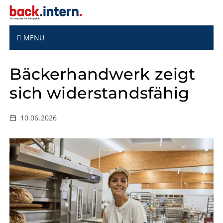
S
k
i
p
MENU
t
o
Bäckerhandwerk zeigt
c
o
sich widerstandsfähig
n
t
e
10.06.2026
n
t