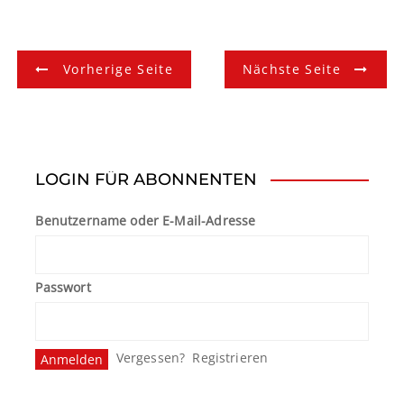
B
Vorherige Seite
Nächste Seite
e
i
t
LOGIN FÜR ABONNENTEN
r
Benutzername oder E-Mail-Adresse
a
g
Passwort
s
n
Vergessen?
Registrieren
a