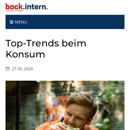
S
k
i
p
MENU
t
o
Top-Trends beim
c
o
Konsum
n
t
e
27.05.2026
n
t