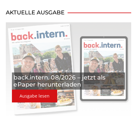
v
i
AKTUELLE AUSGABE
g
a
t
i
o
back.intern. 08/2026 – jetzt als
n
ePaper herunterladen
Ausgabe lesen