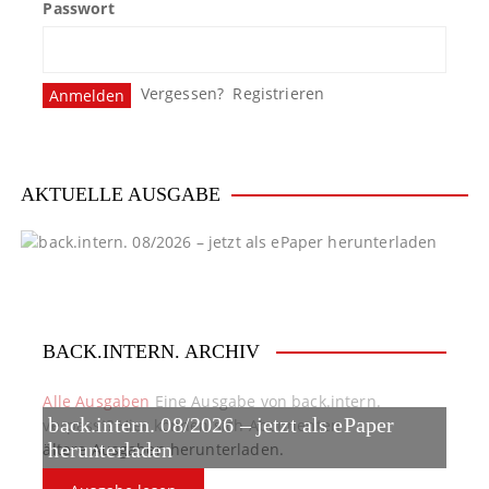
Passwort
Vergessen?
Registrieren
AKTUELLE AUSGABE
BACK.INTERN. ARCHIV
Alle Ausgaben
Eine Ausgabe von back.intern.
back.intern. 08/2026 – jetzt als ePaper
verpasst? Hier können sich Abonnenten
ältere Ausgaben herunterladen.
herunterladen