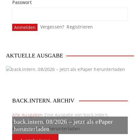
Passwort
Vergessen?
Registrieren
AKTUELLE AUSGABE
BACK.INTERN. ARCHIV
Alle Ausgaben
Eine Ausgabe von back.intern.
back.intern. 08/2026 – jetzt als ePaper
verpasst? Hier können sich Abonnenten
ältere Ausgaben herunterladen.
herunterladen