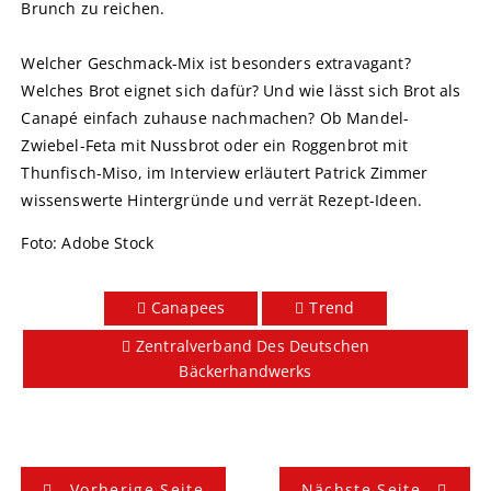
Brunch zu reichen.
Welcher Geschmack-Mix ist besonders extravagant?
Welches Brot eignet sich dafür? Und wie lässt sich Brot als
Canapé einfach zuhause nachmachen? Ob Mandel-
Zwiebel-Feta mit Nussbrot oder ein Roggenbrot mit
Thunfisch-Miso, im Interview erläutert Patrick Zimmer
wissenswerte Hintergründe und verrät Rezept-Ideen.
Foto: Adobe Stock
Canapees
Trend
Zentralverband Des Deutschen
Bäckerhandwerks
B
Vorherige Seite
Nächste Seite