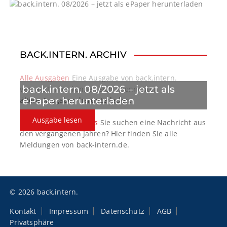
g
a
t
BACK.INTERN. ARCHIV
i
o
Alle Ausgaben
Eine Ausgabe von back.intern.
back.intern. 08/2026 – jetzt als
verpasst? Hier können sich Abonnenten
n
ePaper herunterladen
ältere Ausgaben herunterladen.
Ausgabe lesen
back.intern. Top-News
Sie suchen eine Nachricht aus
den vergangenen Jahren? Hier finden Sie alle
Meldungen von back-intern.de.
© 2026 back.intern.
Kontakt
Impressum
Datenschutz
AGB
Privatsphäre