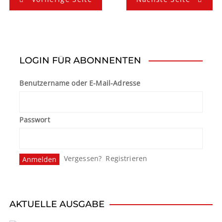
e
i
t
LOGIN FÜR ABONNENTEN
r
Benutzername oder E-Mail-Adresse
a
g
Passwort
s
n
Vergessen?
Registrieren
a
v
i
AKTUELLE AUSGABE